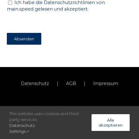
Ich habe die
Datenschutzrichtlinien
von
main.speed gelesen und akzeptiert.
Datenschutz
AGB
Impressum
This website uses cookies and third
party services.
Alle
akzeptieren
Datenschutz
Settings